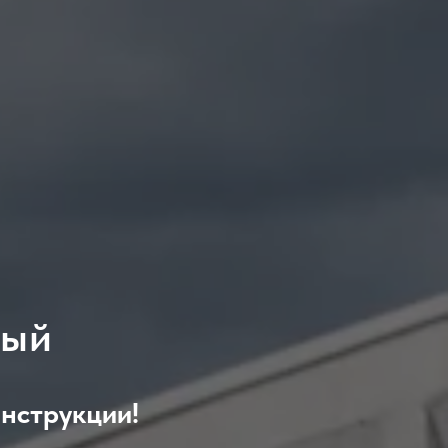
ный
нструкции!