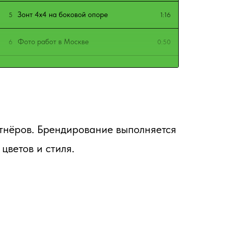
Зонт 4х4 на боковой опоре
5
1:16
Фото работ в Москве
6
0:50
Инструкция по сборке уличного зонта
7
3:35
3х3 на боковой опоре
Как раскрыть уличный зонт?
8
1:02
тнёров. Брендирование выполняется
цветов и стиля.