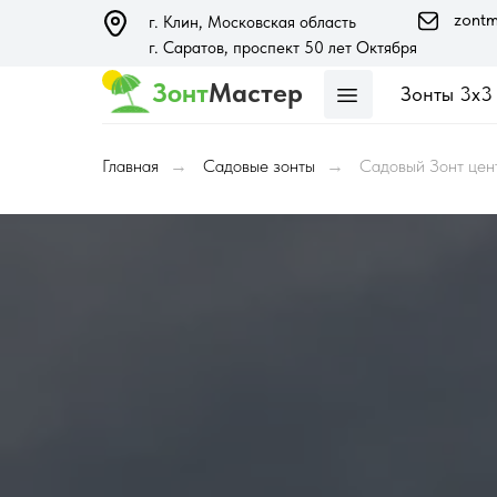
zontm
г. Клин, Московская область
г. Саратов, проспект 50 лет Октября
Зонт
Мастер
Зонты 3х3
м
Главная
Садовые зонты
Садовый Зонт цен
→
→
4-х купольные
зонты